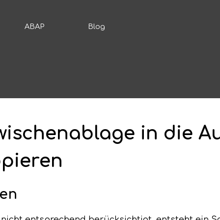
ABAP
Blog
wischenablage in die A
opieren
gen
nicht entsprechend berücksichtigt, entsteht ein 