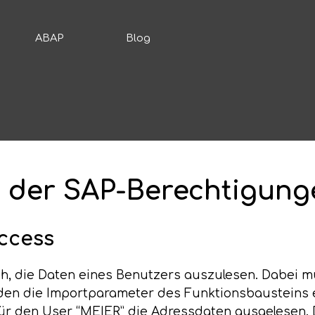
ABAP
Blog
 der SAP-Berechtigung
ccess
ich, die Daten eines Benutzers auszulesen. Dabe
n die Importparameter des Funktionsbausteins e
l für den User “MEIER” die Adressdaten ausgelesen