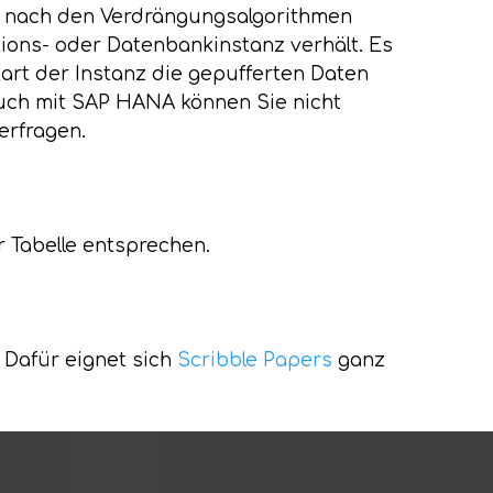
e nach den Verdrängungsalgorithmen
tions- oder Datenbankinstanz verhält. Es
tart der Instanz die gepufferten Daten
 Auch mit SAP HANA können Sie nicht
terfragen.
r Tabelle entsprechen.
 Dafür eignet sich
Scribble Papers
ganz
SAP
Basis
SAP
Systemkopie
SAP