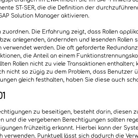
ente ST-SER, die die Definition der durchzuführend
AP Solution Manager aktivieren.
zuordnen. Die Erfahrung zeigt, dass Rollen applika
w. anlegenden, ändernden und lesenden Rollen sinn
n verwendet werden. Die oft geforderte Redundanzfr
ktionen, die Anteil an einem Funktionstrennungskonf
llten Rollen nicht zu viele Transaktionen enthalten;
uch nicht so zügig zu dem Problem, dass Benutzer 
ngen gleich festhalten, haben Sie diese auch scho
01
echtigungen zu beseitigen, besteht darin, diesen z
en und die vergebenen Berechtigungen sollten re
gungen frühzeitig erkannt. Hierbei kann der System
h verwenden. Punktuell lässt sich dadurch die Ve